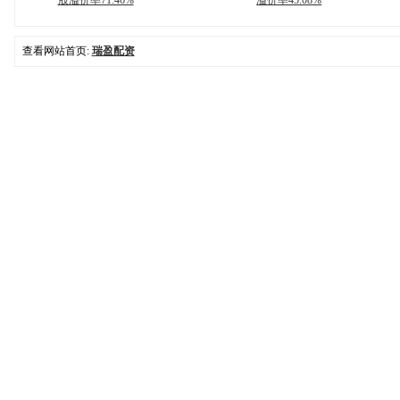
股溢价率71.46%
溢价率45.08%
查看网站首页:
瑞盈配资