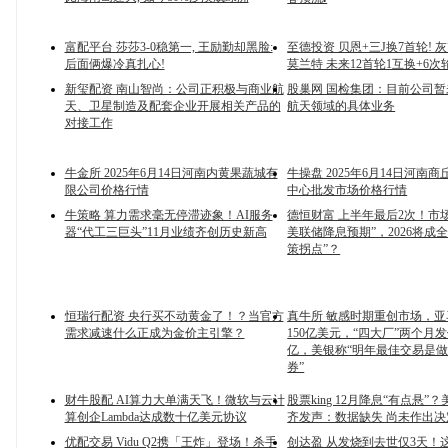
富配平台 莎莎3-0稳第一, 王励勤却黑脸:
至德投资 贝恩+三J换7首轮! 
后面俩爆冷真扎心!
莫兰特 未来12首轮1互换+6次
新玺配资 南山智尚：公司正积极与商业航
股巢网 国检集团：目前公司
天、卫星制造及配套企业开展相关产品的
航天领域的具体业务
对接工作
牛金所 2025年6月14日河南内黄果蔬城有
牛操盘 2025年6月14日河南
限公司价格行情
中心批发市场价格行情
牛策略 算力需求毫无停滞迹象！AI服务
德恒财富 上半年最后2次！市
器“代工三巨头”11月业绩齐创历史新高
美联储降息预期”，2026将成
策拐点”？
恒瑞行配资 央行买不动黄金了！？当官方
真牛所 敏感时期重创市场，
需求减速什么正成为金价主引擎？
150亿美元，“四大厂”两个月发
亿，美银称“明年最佳交易是
券”
财牛股配 AI算力大单满天飞！微软与云计
股票king 12月降息“有点悬”
算创企Lambda达成数十亿美元协议
齐发声：数据缺失 尚未作出决
优配交易 Vidu Q2携「王炸」登场！杀手
创达盈 从发烧到去世仅3天！