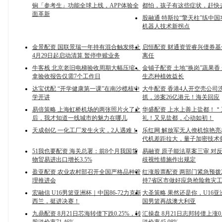
锏「参考生」功能全球上线，APP体验全
都怕，孩子有这些症状，赶快
面革新
股融通 特斯拉“擎天柱”练中国
机器人技术新拐点
金景配资 国联景瑞一年持有混合触发终止
启恒配资 财通资管睿兴债券
4月29日起启动清算 暂停申赎业务
离任
牛客栈 北京老旧电梯验收周期大幅压缩，
金铺子配资 土地“换岗”蔬果香
拿验收报告仅需7个工作日
生态种植效益长
达宝优配 “开学健康第一课”在南沙榄核中
大牛配资 香港4人开空壳公司
学开讲
抓，涉案26亿港元！海关回应
易倍策略 上海虹桥机场的两张照片火了之
华盛配资 上水上善上盐都！
后，我才知道一线城市的魅力在哪儿
礼！又见盐都，心动如初！
天成创亿 一化工厂发生火灾，2人遇难！
乐红网 解放军无人僚机惊艳
代机差距拉大，量子加密技术
51我也要配资 海关总署：前8个月我国货
易融资 原子能法草案三审 对
物贸易进出口增长3.5%
歧视性措施作出规定
盈亚配资 农业农村部召开全国严格品种管
红涨股票配资 两部门紧急预拨2
理推进会
持7省区市做好应急抢险救灾
宏融信 U16男篮亚洲杯｜中国86-72力克新
大圣策略 果然还是你，U16
西兰，挺进决赛！
国男篮再战澳大利亚
九鼎配资 8月21日芯海转债下跌0.25%，转
汇操盘 8月21日志邦转债上涨0