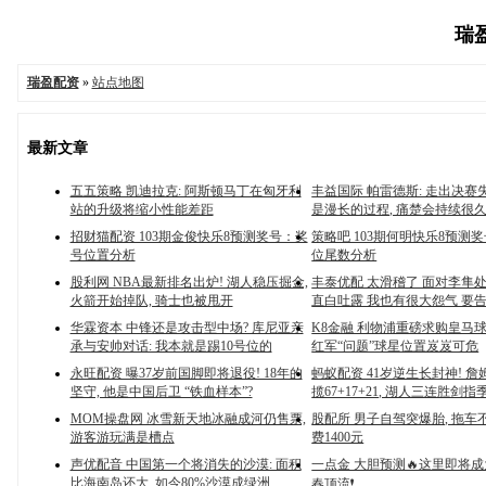
瑞盈
瑞盈配资
»
站点地图
最新文章
五五策略 凯迪拉克: 阿斯顿马丁在匈牙利
丰益国际 帕雷德斯: 走出决赛
站的升级将缩小性能差距
是漫长的过程, 痛楚会持续很
招财猫配资 103期金俊快乐8预测奖号：奖
策略吧 103期何明快乐8预测
号位置分析
位尾数分析
股利网 NBA最新排名出炉! 湖人稳压掘金,
丰泰优配 太滑稽了 面对李隼处
火箭开始掉队, 骑士也被甩开
直白吐露 我也有很大怨气 要
华霖资本 中锋还是攻击型中场? 库尼亚亲
K8金融 利物浦重磅求购皇马球
承与安帅对话: 我本就是踢10号位的
红军“问题”球星位置岌岌可危
永旺配资 曝37岁前国脚即将退役! 18年的
蚂蚁配资 41岁逆生长封神! 
坚守, 他是中国后卫 “铁血样本”?
揽67+17+21, 湖人三连胜剑
MOM操盘网 冰雪新天地冰融成河仍售票,
股配所 男子自驾突爆胎, 拖车
游客游玩满是槽点
费1400元
声优配音 中国第一个将消失的沙漠: 面积
一点金 大胆预测🔥这里即将
比海南岛还大, 如今80%沙漠成绿洲
春顶流❗️